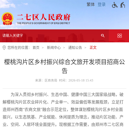
繁体
登录
您所在的位置：
首页
新闻中心
通知公告
正文
樱桃沟片区乡村振兴综合文旅开发项目招商公
告
来源：区商务局 时间：2026-05-18 15:43
为深入贯彻乡村振兴、生态中国、健康中国三大国家级战略，破
解樱桃沟片区农业碎片化、产业单一、效益偏低等发展瓶颈，立足打
造郑州西南“农商文旅”融合示范定位，整体谋划樱桃沟片区乡村全面
振兴，以生态筑基、产业赋能、休闲提质为理念，推动片区功能、产
业、空间、人居环境全面提升。现根据工作需要，由郑州市二七区商